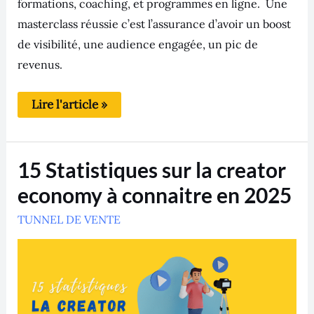
formations, coaching, et programmes en ligne. Une
masterclass réussie c’est l’assurance d’avoir un boost
de visibilité, une audience engagée, un pic de
revenus.
Lire l'article »
15
15 Statistiques sur la creator
Statistiques
sur
economy à connaitre en 2025
la
creator
TUNNEL DE VENTE
economy
à
connaitre
en
2025