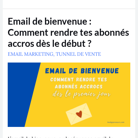
Email
Email de bienvenue :
de
bienvenue
Comment rendre tes abonnés
:
Comment
accros dès le début ?
rendre
tes
EMAIL MARKETING
abonnés
,
TUNNEL DE VENTE
accros
dès
le
début
?