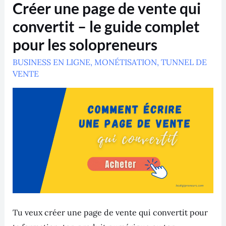
Créer
Créer une page de vente qui
une
page
convertit – le guide complet
de
vente
pour les solopreneurs
qui
convertit
BUSINESS EN LIGNE
–
,
MONÉTISATION
,
TUNNEL DE
le
VENTE
guide
complet
pour
les
solopreneurs
Tu veux créer une page de vente qui convertit pour