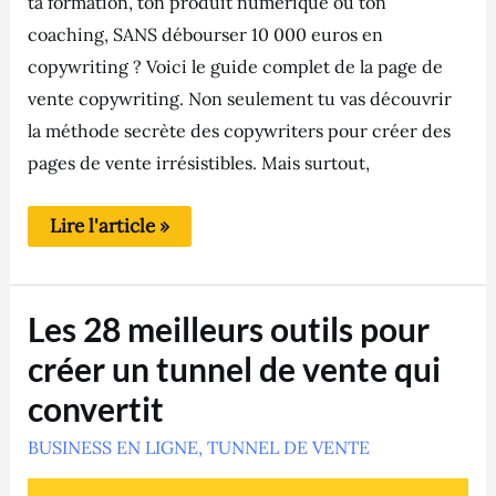
ta formation, ton produit numérique ou ton
coaching, SANS débourser 10 000 euros en
copywriting ? Voici le guide complet de la page de
vente copywriting. Non seulement tu vas découvrir
la méthode secrète des copywriters pour créer des
pages de vente irrésistibles. Mais surtout,
Lire l'article »
Les
Les 28 meilleurs outils pour
28
meilleurs
créer un tunnel de vente qui
outils
pour
convertit
créer
un
BUSINESS EN LIGNE
tunnel
,
TUNNEL DE VENTE
de
vente