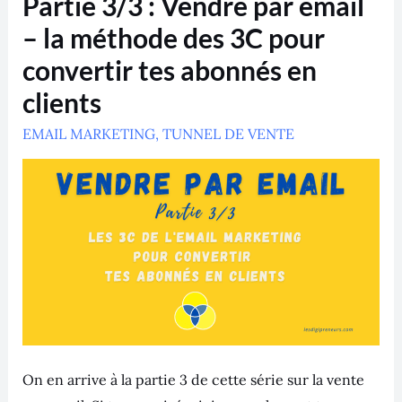
Partie 3/3 : Vendre par email
3/3
:
– la méthode des 3C pour
Vendre
par
convertir tes abonnés en
email
–
clients
la
méthode
des
EMAIL MARKETING
,
TUNNEL DE VENTE
3C
pour
convertir
tes
abonnés
en
clients
On en arrive à la partie 3 de cette série sur la vente