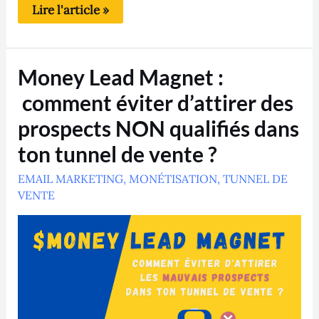
Lire l'article »
Money
Money Lead Magnet :
Lead
Magnet
comment éviter d’attirer des
:
comment
prospects NON qualifiés dans
éviter
d’attirer
ton tunnel de vente ?
des
prospects
NON
EMAIL MARKETING
,
MONÉTISATION
,
TUNNEL DE
qualifiés
VENTE
dans
ton
tunnel
de
vente
?