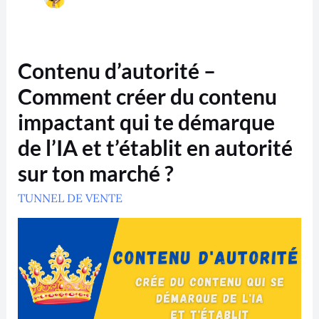
Contenu
Contenu d’autorité –
d’autorité
–
Comment créer du contenu
Comment
créer
impactant qui te démarque
du
contenu
de l’IA et t’établit en autorité
impactant
qui
sur ton marché ?
te
démarque
de
TUNNEL DE VENTE
l’IA
et
t’établit
en
autorité
sur
ton
marché
?