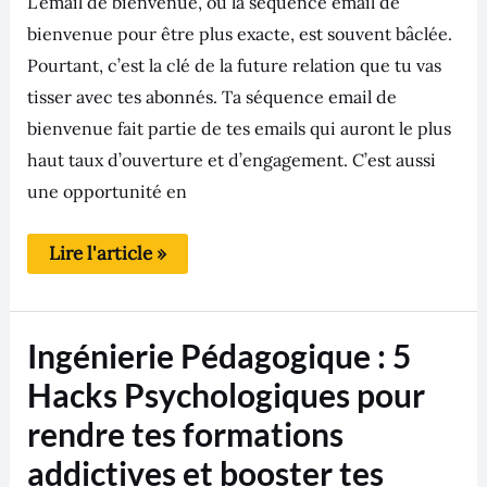
L’email de bienvenue, ou la séquence email de
bienvenue pour être plus exacte, est souvent bâclée.
Pourtant, c’est la clé de la future relation que tu vas
tisser avec tes abonnés. Ta séquence email de
bienvenue fait partie de tes emails qui auront le plus
haut taux d’ouverture et d’engagement. C’est aussi
une opportunité en
Lire l'article »
Ingénierie
Ingénierie Pédagogique : 5
Pédagogique
:
Hacks Psychologiques pour
5
Hacks
rendre tes formations
Psychologiques
pour
addictives et booster tes
rendre