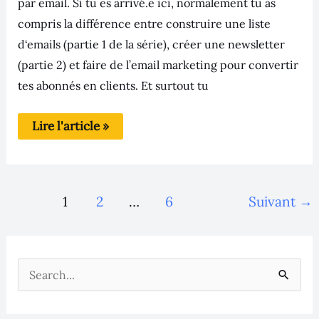
par email. Si tu es arrivé.e ici, normalement tu as
compris la différence entre construire une liste
d‘emails (partie 1 de la série), créer une newsletter
(partie 2) et faire de l’email marketing pour convertir
tes abonnés en clients. Et surtout tu
Lire l'article »
1
2
…
6
Suivant
→
R
e