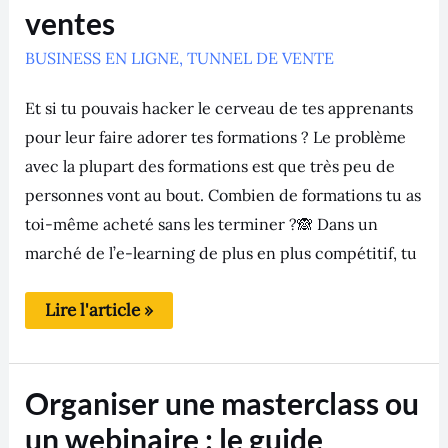
tes
ventes
formations
addictives
et
BUSINESS EN LIGNE
,
TUNNEL DE VENTE
booster
tes
ventes
Et si tu pouvais hacker le cerveau de tes apprenants
pour leur faire adorer tes formations ? Le problème
avec la plupart des formations est que très peu de
personnes vont au bout. Combien de formations tu as
toi-même acheté sans les terminer ?🙈 Dans un
marché de l’e-learning de plus en plus compétitif, tu
Lire l'article »
Organiser
Organiser une masterclass ou
une
masterclass
un webinaire : le guide
ou